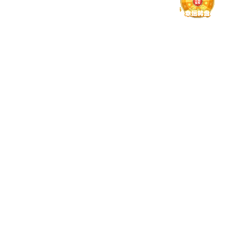
每日任务系统启用，提升用户活跃。
签到功能优化，内容更有趣。
积分商城扩展支持更多品类。
推送通知支持多端同步。
v5.7.1 · 2024年7月6日
响应速度提升 35%，页面更丝滑。
优化夜间视觉风格。
修复特定机型页面卡顿问题。
断线重连机制上线，保障赛事不中断。
基础架构升级，为 澳门·威尼斯人(中国)官方网站 功能扩展做准
备。
澳门人威尼斯在线平台 App · 为热
爱而生