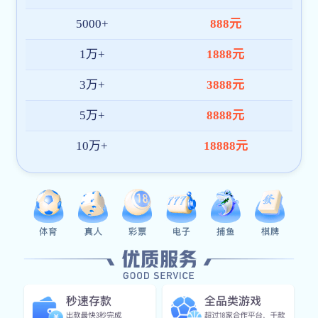
银行级加密
数据经SSL/TLS协议全程加密，避免内容被截取或篡改。
多重身份验证
支持二次验证机制，结合设备识别与登录行为分析。
全天候监控